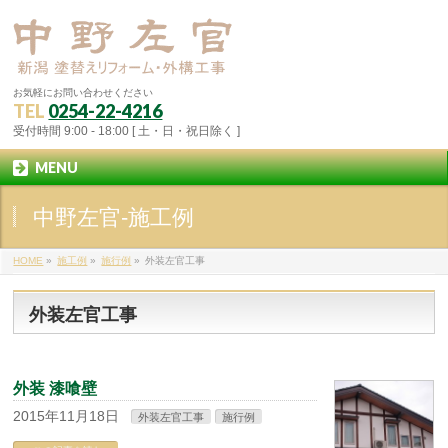
お気軽にお問い合わせください
TEL
0254-22-4216
受付時間 9:00 - 18:00 [ 土・日・祝日除く ]
MENU
中野左官-施工例
HOME
»
施工例
»
施行例
»
外装左官工事
外装左官工事
外装 漆喰壁
2015年11月18日
外装左官工事
施行例